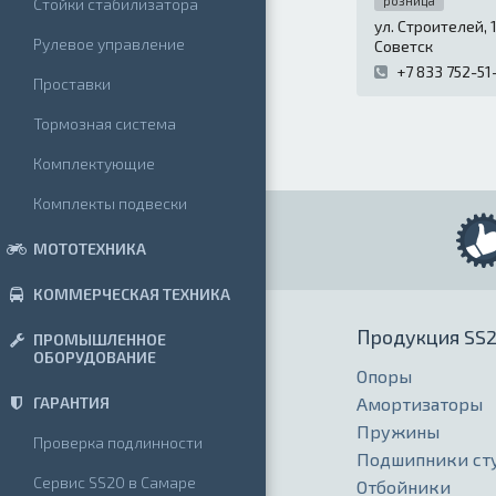
розница
Стойки стабилизатора
ул. Строителей, 
Рулевое управление
Советск
+7 833 752-51
Проставки
Тормозная система
Комплектующие
Комплекты подвески
МОТОТЕХНИКА
КОММЕРЧЕСКАЯ ТЕХНИКА
Продукция SS
ПРОМЫШЛЕННОЕ
ОБОРУДОВАНИЕ
Опоры
Амортизаторы
ГАРАНТИЯ
Пружины
Проверка подлинности
Подшипники ст
Сервис SS20 в Самаре
Отбойники