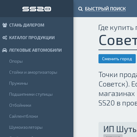
БЫСТРЫЙ ПОИСК
СТАНЬ ДИЛЕРОМ
Где купить
Сове
КАТАЛОГ ПРОДУКЦИИ
ЛЕГКОВЫЕ АВТОМОБИЛИ
Сменить город
Опоры
Стойки и амортизаторы
Точки прод
Советск). 
Пружины
магазинах 
Подшипники ступицы
SS20 в про
Отбойники
Сайлентблоки
ИП Шуты
Шумоизоляторы