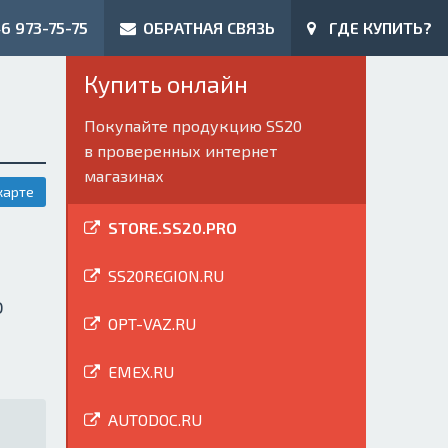
6 973-75-75
ОБРАТНАЯ СВЯЗЬ
ГДЕ КУПИТЬ?
Купить онлайн
Покупайте продукцию SS20
в проверенных интернет
магазинах
карте
STORE.SS20.PRO
SS20REGION.RU
ю
OPT-VAZ.RU
EMEX.RU
AUTODOC.RU