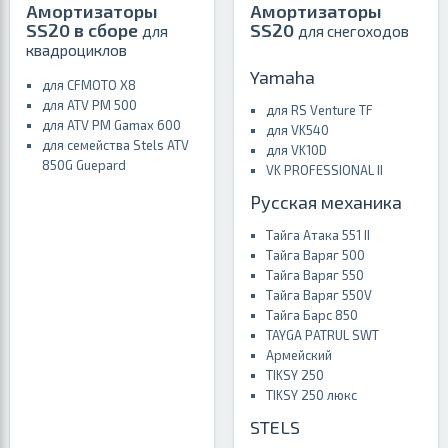
Амортизаторы
Амортизаторы
SS20 в сборе
SS20
для
для снегоходов
квадроциклов
Yamaha
для CFMOTO X8
для ATV РМ 500
для RS Venture TF
для ATV РМ Gamax 600
для VK540
для семейства Stels ATV
для VK10D
850G Guepard
VK PROFESSIONAL II
Русская механика
Тайга Атака 551 II
Тайга Варяг 500
Тайга Варяг 550
Тайга Варяг 550V
Тайга Барс 850
TAYGA PATRUL SWT
Армейский
TIKSY 250
TIKSY 250 люкс
STELS