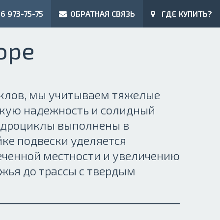
6 973-75-75
ОБРАТНАЯ СВЯЗЬ
ГДЕ КУПИТЬ?
оре
иклов, мы учитываем тяжелые
окую надежность и солидный
вадроциклы выполнены в
йке подвески уделяется
еченной местности и увеличению
ожья до трассы с твердым