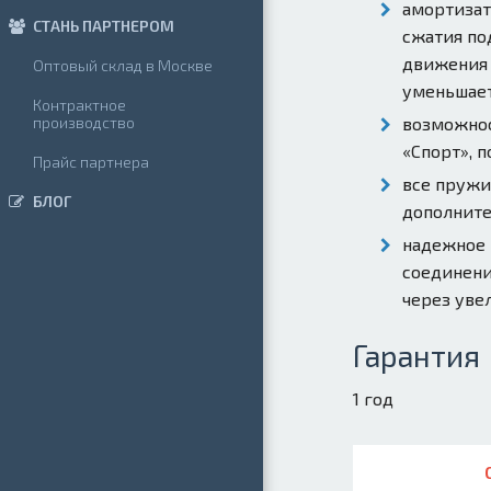
амортизат
СТАНЬ ПАРТНЕРОМ
сжатия по
движения 
Оптовый склад в Москве
уменьшает
Контрактное
производство
возможнос
«Спорт», п
Прайс партнера
все пружи
БЛОГ
дополните
надежное 
соединени
через уве
Гарантия
1 год