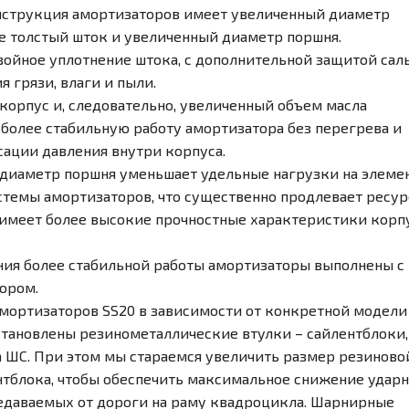
нструкция амортизаторов имеет увеличенный диаметр
ее толстый шток и увеличенный диаметр поршня.
ойное уплотнение штока, с дополнительной защитой сал
я грязи, влаги и пыли.
корпус и, следовательно, увеличенный объем масла
 более стабильную работу амортизатора без перегрева и
сации давления внутри корпуса.
диаметр поршня уменьшает удельные нагрузки на элеме
стемы амортизаторов, что существенно продлевает ресур
имеет более высокие прочностные характеристики корп
ния более стабильной работы амортизаторы выполнены с
ором.
мортизаторов SS20 в зависимости от конкретной модели
становлены резинометаллические втулки – сайлентблоки,
 ШС. При этом мы стараемся увеличить размер резиново
нтблока, чтобы обеспечить максимальное снижение удар
едаваемых от дороги на раму квадроцикла. Шарнирные