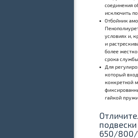
соединения о
исключить поп
Отбойник амо
Пенополиурет
условиях и, к
и растрескива
более жесткой
срока службы
Для регулиро
который вход
конкретной м
фиксированны
гайкой пружи
Отличите
подвески
650/800