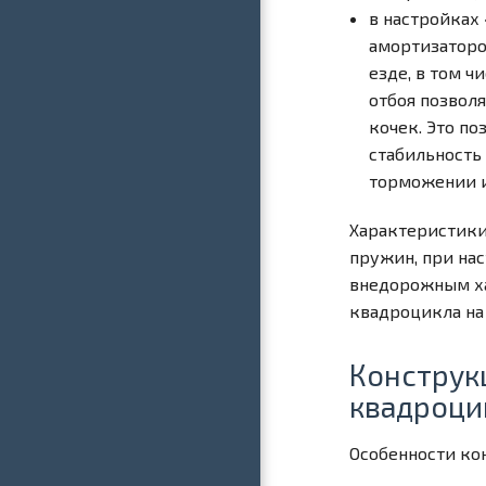
в настройках
амортизаторо
езде, в том 
отбоя позволя
кочек. Это по
стабильность
торможении и
Характеристики
пружин, при на
внедорожным ха
квадроцикла на
Конструк
квадроци
Особенности ко