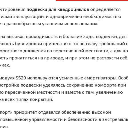
ектирования
подвески для квадроциклов
определяется
иями эксплуатации, и одновременно необходимостью
е к разнообразным условиям использования.
жна высокая проходимость и большие ходы подвески, для 
ность буксировки прицепа, кто-то во главу требований 
оростного движения по пересеченной местности, а для ко
ть прокатиться на природе, и при этом не растрясти себ
чках.
модуля SS20 используются усиленные амортизаторы. Осо
астройке подвески уделялось сохранению комфорта при
о пересеченной местности и вместе с тем, увеличению
на всех типах покрытий.
Спорт» приоритет отдавался обеспечению высокой
 повышенной управляемости и безопасности в экстремал
ния.