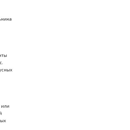
ьника
нты
с.
усных
 или
й
ных