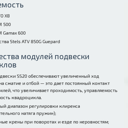
емость
O X8
М 500
М Gamax 600
тва Stels ATV 850G Guepard
ства модулей подвески
клов
двески SS20 обеспечивают увеличенный ход
на сжатие и отбой — это дает постоянный контакт
емлей, что увеличивает проходимость, управляемость
ность квадроцикла.
ый диапазон регулировки клиренса
тельного натяга пружин);
ые крены при поворотах и езде по неровностям;