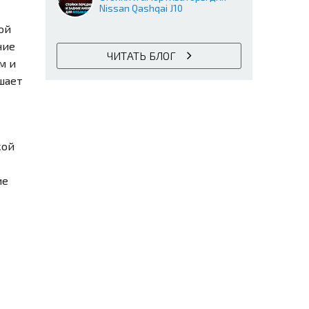
Nissan Qashqai J10
ой
ние
ЧИТАТЬ БЛОГ
м и
шает
кой
ие