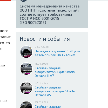
Система менеджмента качества
ООО НПП «Система Технологий»
соответствует требованиям
ГОСТ Р ИСО 9001-2015
(ISO 9001:2015)
кого-
ставит
Новости и события
го-то
06.07.2026
я
Передняя пружина SS20 для
автомобилей ВАЗ 21214М
13.04.2026
бое
Стойки и задние
амортизаторы для Skoda
Octavia III A7
02.10.2025
Стойки и задние
амортизаторы для Skoda
Octavia A5
ьных
29.01.2025
Стойки и задние