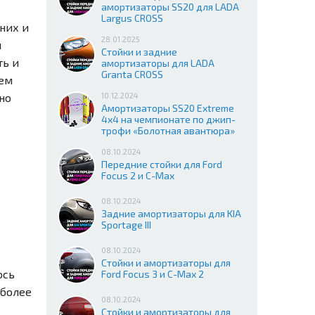
амортизаторы SS20 для LADA
Largus CROSS
них и
28.01.2025
и
Стойки и задние
ть и
амортизаторы для LADA
Granta CROSS
аем
но
10.12.2024
Амортизаторы SS20 Extreme
4x4 на чемпионате по джип-
трофи «Болотная авантюра»
08.10.2024
Передние стойки для Ford
Focus 2 и C-Max
08.10.2024
Задние амортизаторы для KIA
Sportage III
08.10.2024
Стойки и амортизаторы для
ось
Ford Focus 3 и C-Max 2
 более
08.10.2024
Стойки и амортизаторы для