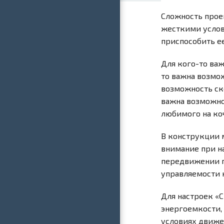
Сложность про
жесткими услов
приспособить е
Для кого-то ва
то важна возмож
возможность ск
важна возможнос
любимого на ко
В конструкции 
внимание при н
передвижении п
управляемости 
Для настроек «
энергоемкости,
условиях движе