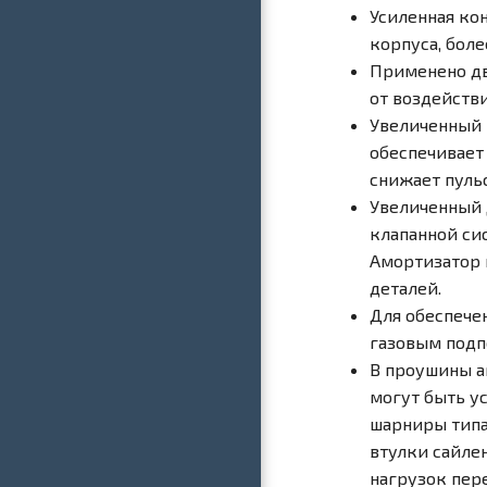
Усиленная ко
корпуса, бол
Применено дв
от воздействи
Увеличенный 
обеспечивает
снижает пуль
Увеличенный 
клапанной си
Амортизатор 
деталей.
Для обеспече
газовым подп
В проушины а
могут быть у
шарниры типа
втулки сайле
нагрузок пер