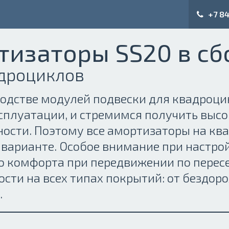
+7 84
тизаторы SS20 в сб
адроциклов
одстве модулей подвески для квадроц
сплуатации, и стремимся получить выс
ности. Поэтому все амортизаторы на к
варианте. Особое внимание при настро
 комфорта при передвижении по перес
сти на всех типах покрытий: от бездор
.