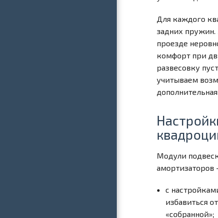
Для каждого кв
задних пружин. 
проезде неровн
комфорт при дв
развесовку пус
учитываем возм
дополнительная
Настройк
квадроци
Модули подвеск
амортизаторов 
с настройкам
избавиться от
«собранной»;