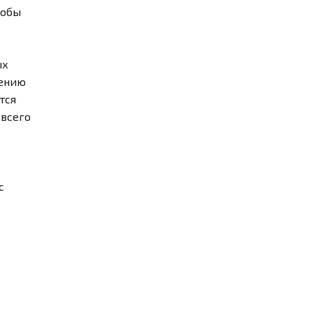
тобы
ых
рению
тся
 всего
с