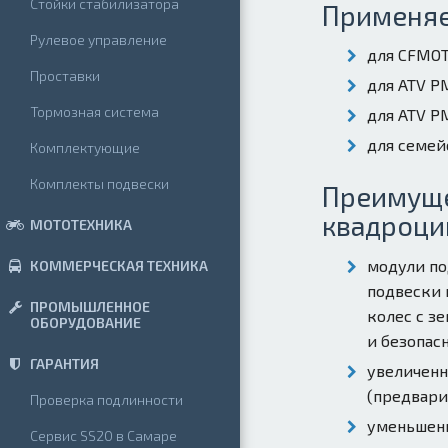
Стойки стабилизатора
Применя
Рулевое управление
для CFMOT
Проставки
для ATV Р
Тормозная система
для ATV Р
для семейс
Комплектующие
Комплекты подвески
Преимуще
квадроци
МОТОТЕХНИКА
модули по
КОММЕРЧЕСКАЯ ТЕХНИКА
подвески 
ПРОМЫШЛЕННОЕ
колес с з
ОБОРУДОВАНИЕ
и безопас
ГАРАНТИЯ
увеличенн
(предвари
Проверка подлинности
уменьшенн
Сервис SS20 в Самаре