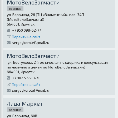
МотоВелоЗапчасти
розница
ул. Баррикад, 26
(
ТЦ «Знаменский», пав. 34П
(МотоВелоЗапчасти)
)
664001
,
Иркутск
+7 950 098-62-77
Перейти на сайт
sergeykorolef@mail.ru
МотоВелоЗапчасти
ул. Бестужева, 2
(
техническая поддержка и консультация
по наличию и ценам по МотоВелоЗапчастям
)
664001
,
Иркутск
+7 902 577-13-71
Перейти на сайт
sergeykorolef@mail.ru
Лада Маркет
розница
ул. Баррикад, 60В