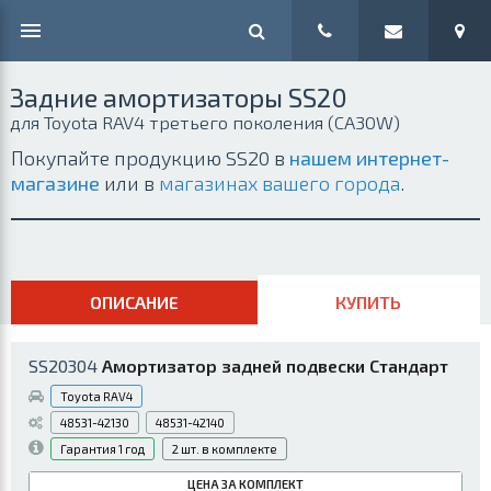
Задние амортизаторы SS20
для Toyota RAV4 третьего поколения (CA30W)
Покупайте продукцию SS20 в
нашем интернет-
магазине
или в
магазинах вашего города
.
ОПИСАНИЕ
КУПИТЬ
SS20304
Амортизатор задней подвески Стандарт
Toyota RAV4
48531-42130
48531-42140
1 год
2