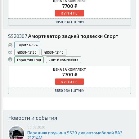
7700
КУПИТЬ
3850
SS20307
Амортизатор задней подвески Спорт
Toyota RAV4
48531-42130
48531-42140
1 год
2
7700
КУПИТЬ
3850
Новости и события
06.07.2026
Передняя пружина SS20 для автомобилей ВАЗ
21214М