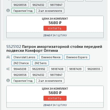
96208556
96214332
96179847
1 год
2
5680
КУПИТЬ
2840
SS25102
Патрон амортизаторной стойки передней
подвески Комфорт Оптима
Chevrolet Lanos
Daewoo Nexia
Daewoo Espero
ZAZ Chance
ZAZ Sens
96445038
96226992
96187438
96187439
96208555
96208556
96214332
96179847
1 год
2
5680
КУПИТЬ
2840