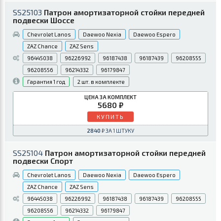
SS25103
Патрон амортизаторной стойки передней
подвески Шоссе
Chevrolet Lanos
Daewoo Nexia
Daewoo Espero
ZAZ Chance
ZAZ Sens
96445038
96226992
96187438
96187439
96208555
96208556
96214332
96179847
1 год
2
5680
КУПИТЬ
2840
SS25104
Патрон амортизаторной стойки передней
подвески Спорт
Chevrolet Lanos
Daewoo Nexia
Daewoo Espero
ZAZ Chance
ZAZ Sens
96445038
96226992
96187438
96187439
96208555
96208556
96214332
96179847