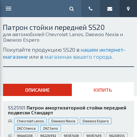
Патрон стойки передней SS20
для автомобилей Chevrolet Lanos, Daewoo Nexia и
Daewoo Espero
Покупайте продукцию SS20 в
нашем интернет-
магазине
или в
магазинах вашего города
.
ОПИСАНИЕ
КУПИТЬ
SS25101
Патрон амортизаторной стойки передней
подвески Стандарт
Chevrolet Lanos
Daewoo Nexia
Daewoo Espero
ZAZ Chance
ZAZ Sens
96445038
96226992
96187438
96187439
96208555